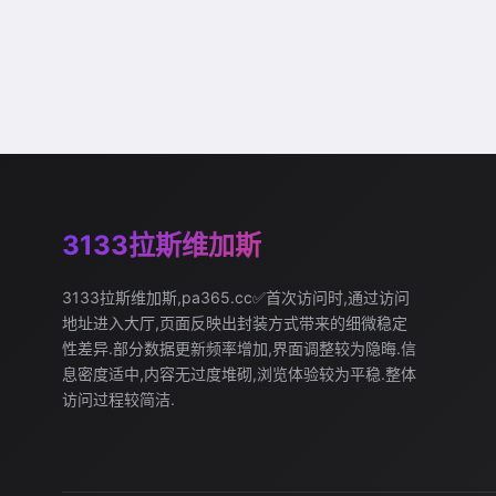
3133拉斯维加斯
3133拉斯维加斯,pa365.cc✅首次访问时,通过访问
地址进入大厅,页面反映出封装方式带来的细微稳定
性差异.部分数据更新频率增加,界面调整较为隐晦.信
息密度适中,内容无过度堆砌,浏览体验较为平稳.整体
访问过程较简洁.