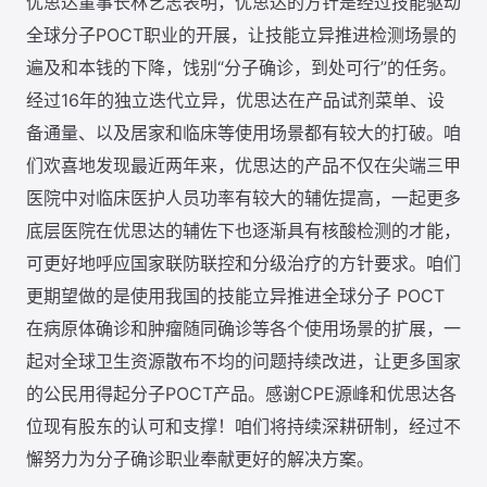
优思达董事长林艺志表明，优思达的方针是经过技能驱动
全球分子POCT职业的开展，让技能立异推进检测场景的
遍及和本钱的下降，饯别“分子确诊，到处可行”的任务。
经过16年的独立迭代立异，优思达在产品试剂菜单、设
备通量、以及居家和临床等使用场景都有较大的打破。咱
们欢喜地发现最近两年来，优思达的产品不仅在尖端三甲
医院中对临床医护人员功率有较大的辅佐提高，一起更多
底层医院在优思达的辅佐下也逐渐具有核酸检测的才能，
可更好地呼应国家联防联控和分级治疗的方针要求。咱们
更期望做的是使用我国的技能立异推进全球分子 POCT
在病原体确诊和肿瘤随同确诊等各个使用场景的扩展，一
起对全球卫生资源散布不均的问题持续改进，让更多国家
的公民用得起分子POCT产品。感谢CPE源峰和优思达各
位现有股东的认可和支撑！咱们将持续深耕研制，经过不
懈努力为分子确诊职业奉献更好的解决方案。