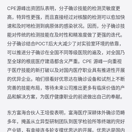
CPE源峰出资团队表明，分子确诊技能的检测灵敏度更
高，特异性更强，而且直接经过对核酸的检测可以愈加快
速和及时地检测到病原体的感染状况。因而，分子确诊技
能对传统的检测技能在及时性和精准度做了更强的迭代。
分子确诊结合POCT后大大减少了对实验室环境的依靠，
可以推进分子确诊在全国不同等级医院的遍及，对全国乃
至全球的根底医疗建造都含义严重。CPE 源峰一向重视
于医疗技能的新打破以及对国内医疗职业具有推进性开展
的优异企业。咱们很看好优思达在确诊设备和试剂上不断
完善的技能布局，等待未来公司推出更多有临床价值的产
品和解决方案，为医疗健康职业的前进做出自己的奉献。
东方富海合伙人王培俊表明，富海医疗深耕体外确诊范畴
多年，掩盖从立异型研制团队到医学检验所等终端的完好
产业链，有幸接连多轮支撑优思达的开展。优思达是国内