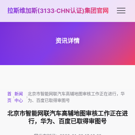
拉斯维加斯(3133·CHN认证)集团官网
资讯详情
首
新闻
北京市智能网联汽车高辅地图审核工作正在进行，华
›
›
页
中心
为、百度已取得审图号
北京市智能网联汽车高辅地图审核工作正在进
行，华为、百度已取得审图号