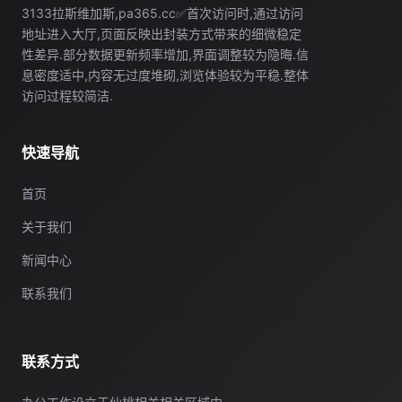
3133拉斯维加斯,pa365.cc✅首次访问时,通过访问
地址进入大厅,页面反映出封装方式带来的细微稳定
性差异.部分数据更新频率增加,界面调整较为隐晦.信
息密度适中,内容无过度堆砌,浏览体验较为平稳.整体
访问过程较简洁.
快速导航
首页
关于我们
新闻中心
联系我们
联系方式