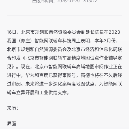
发布时间：2026-01-29 17:18:22
16日，北京市规划和自然资源委员会副处长陈泉在2023
我国（亦庄）智能网联轿车科技周上表明，本年3月份，
北京市规划和自然资源委员会及北京市经济和信息化局联
合印发《北京市智能网联轿车高精度地图试点作业辅导定
见》。现在，北京市智能网联轿车高辅地图审阅作业正在
进行中，华为和百度已获得审图号，高德也将在不久后经
过审阅。未来将进一步深化高精度地图试点，为智能网联
轿车立异开展和工业供给支撑。
来历：
界面